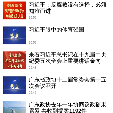
习近平：反腐败没有选择，必须
知难而进
16:51
习近平眼中的体育强国
16:51
来看习近平总书记在十九届中央
纪委五次全会上重要讲话金句
09:48
广东省政协十二届常委会第十五
次会议召开
09:47
广东政协去年一年协商议政硕果
累累 共收到提案1192件