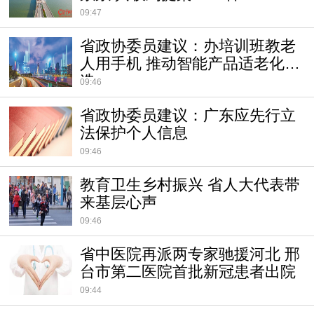
09:47
省政协委员建议：办培训班教老
人用手机 推动智能产品适老化改
造
09:46
省政协委员建议：广东应先行立
法保护个人信息
09:46
教育卫生乡村振兴 省人大代表带
来基层心声
09:46
省中医院再派两专家驰援河北 邢
台市第二医院首批新冠患者出院
09:44