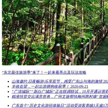
“东北最佳旅游季”来了！一起来看亮点及玩法攻略
山海邀约 日夜畅游|乐享双节，感受广东山与海的激情
20
丰收在望，一起出游拥抱收获季！
2020-09-21
“广清城际”“新白广城际”正在联调联试，10月开通运
精准扶贫交出满意答卷，广州文旅帮扶梅州两村摘“贫困
广东首个“历史文化游径体验日”活动受游客青睐3天逾3